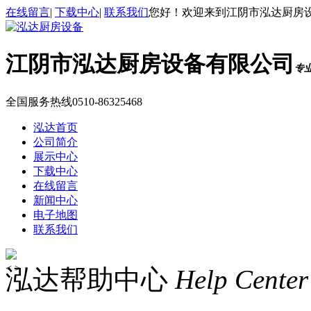
在线留言
|
下载中心
|
联系我们
您好！欢迎来到江阴市泓达厨房
江阴市泓达厨房设备有限公司
专
全国服务热线
0510-86325468
泓达首页
公司简介
展示中心
下载中心
在线留言
新闻中心
电子地图
联系我们
<
>
泓达帮助中心
Help Center