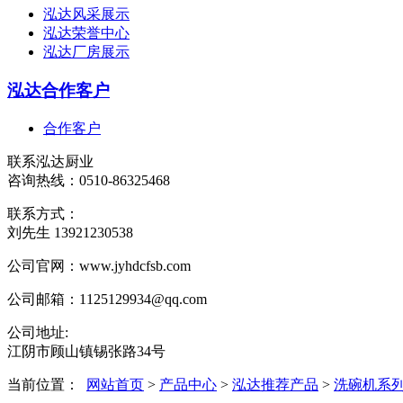
泓达风采展示
泓达荣誉中心
泓达厂房展示
泓达合作客户
合作客户
联系泓达厨业
咨询热线：
0510-86325468
联系方式：
刘先生 13921230538
公司官网：www.jyhdcfsb.com
公司邮箱：1125129934@qq.com
公司地址:
江阴市顾山镇锡张路34号
当前位置：
网站首页
>
产品中心
>
泓达推荐产品
>
洗碗机系