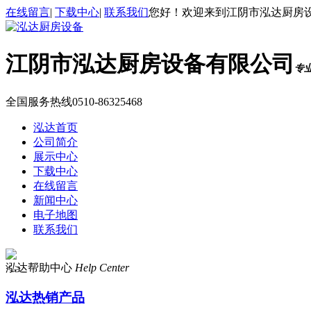
在线留言
|
下载中心
|
联系我们
您好！欢迎来到江阴市泓达厨房
江阴市泓达厨房设备有限公司
专
全国服务热线
0510-86325468
泓达首页
公司简介
展示中心
下载中心
在线留言
新闻中心
电子地图
联系我们
泓达帮助中心
Help Center
<
>
泓达热销产品