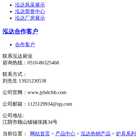
泓达风采展示
泓达荣誉中心
泓达厂房展示
泓达合作客户
合作客户
联系泓达厨业
咨询热线：
0510-86325468
联系方式：
刘先生 13921230538
公司官网：www.jyhdcfsb.com
公司邮箱：1125129934@qq.com
公司地址:
江阴市顾山镇锡张路34号
当前位置：
网站首页
>
产品中心
>
泓达热销产品
>
炉具系列