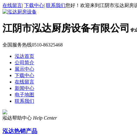
在线留言
|
下载中心
|
联系我们
您好！欢迎来到江阴市泓达厨房
江阴市泓达厨房设备有限公司
专
全国服务热线
0510-86325468
泓达首页
公司简介
展示中心
下载中心
在线留言
新闻中心
电子地图
联系我们
泓达帮助中心
Help Center
<
>
泓达热销产品