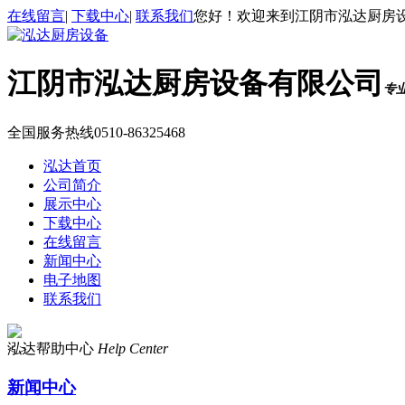
在线留言
|
下载中心
|
联系我们
您好！欢迎来到江阴市泓达厨房
江阴市泓达厨房设备有限公司
专
全国服务热线
0510-86325468
泓达首页
公司简介
展示中心
下载中心
在线留言
新闻中心
电子地图
联系我们
泓达帮助中心
Help Center
<
>
新闻中心