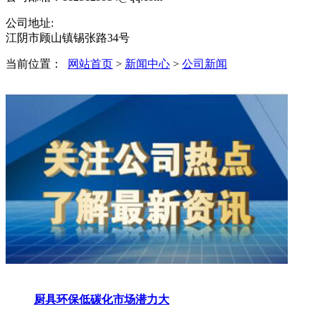
公司地址:
江阴市顾山镇锡张路34号
当前位置：
网站首页
>
新闻中心
>
公司新闻
厨具环保低碳化市场潜力大